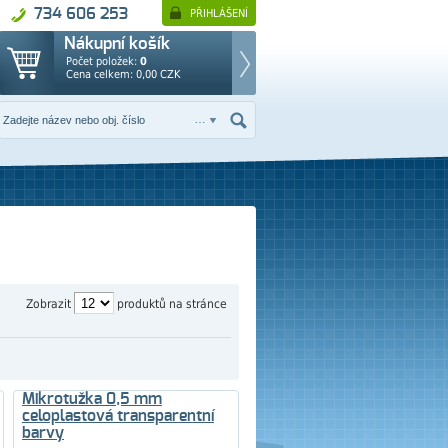
734 606 253
PŘIHLÁŠENÍ
Nákupní košík
Počet položek:
0
Cena celkem:
0,00
CZK
Zobrazit
produktů na stránce
Mikrotužka 0,5 mm
celoplastová transparentní
barvy