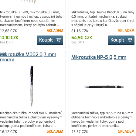
Mikrotužka BL 209, mikrotužka 0,5 mm,
Mikrotužka, typ Double Knock 0,5, na tuhy
tvarovaný gumový úchop, vysouvání tuhy
0,5 mm, unikátní mechanika, stiskací
stiskacím knoflíkem nebo speciálním
mechanismus jako u kuličkových per (hrot
mechanismem, který pouhým zakmit...
s náplní je celý ukrytý u...
12,68 CZK
SKLADEM
81,16 CZK
SKLADEM
10,10 CZK
64,90 CZK
Koupit
Koupit
bez DPH
bez DPH
Mikrotužka M002 0,7 mm
Mikrotužka NP-5 0,5 mm
modrá
Mechanická tužka, model m002, moderní
Mechanická tužka, typ NP-5, tuha 0,5 mm,
mechanická tužka s plastovým výsuvným
oblíbená technická mikrotužka s pevným
vedením tuhy, trojboký ergonomický
kovovým vedením tuhy, guma pod
úchop, guma pod knoflíkem, tuha o ...
knoflíkem, perfektní mechanika....
16,12 CZK
SKLADEM
48,37 CZK
SKLADEM