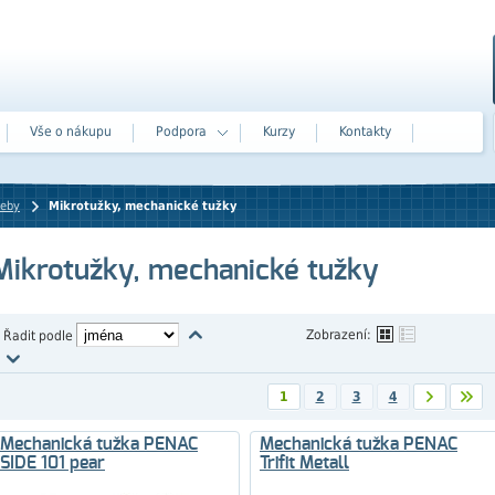
Vše o nákupu
Podpora
Kurzy
Kontakty
řeby
Mikrotužky, mechanické tužky
Mikrotužky, mechanické tužky
Zobrazení:
Řadit podle
1
2
3
4
Mechanická tužka PENAC
Mechanická tužka PENAC
SIDE 101 pear
Trifit Metall