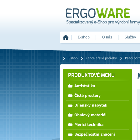
Specializovaný e-Shop pro výrobní firmy
E-shop
O nás
Služby
Eshop
Kancelářské potřeby
Psací pot
PRODUKTOVÉ MENU
Antistatika
Čisté prostory
Dílenský nábytek
Obalový materiál
Měřící technika
Bezpečnostní značení