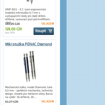
GRIP 2011 – 0,7, lusní ergonomická
trojboká mikrotužka 0,7 mm s
vystupujícími body pro lepší držení,
stříbrná, vysouvací pryž pod knoflíkem,
vhod...
161,25 CZK
SKLADEM
129,00 CZK
Koupit
bez DPH
Mikrotužka PENAC Diamond
Mechanická tužka, model Diamond, tuha
0,5 mm – perfektní mechanika, technický
design, vhodné pro reklamní účely. Barva
na výběr: 16-stříbrná, 20-...
61,27 CZK
SKLADEM