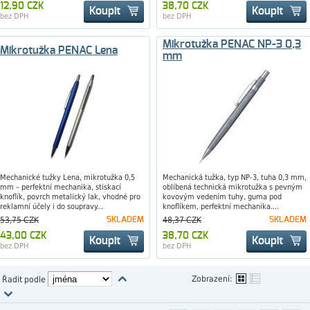
12,90 CZK
38,70 CZK
Koupit
Koupit
bez DPH
bez DPH
Mikrotužka PENAC NP-3 0,3
Mikrotužka PENAC Lena
mm
Mechanické tužky Lena, mikrotužka 0,5
Mechanická tužka, typ NP-3, tuha 0,3 mm,
mm – perfektní mechanika, stiskací
oblíbená technická mikrotužka s pevným
knoflík, povrch metalický lak, vhodné pro
kovovým vedením tuhy, guma pod
reklamní účely i do soupravy...
knoflíkem, perfektní mechanika....
53,75 CZK
SKLADEM
48,37 CZK
SKLADEM
43,00 CZK
38,70 CZK
Koupit
Koupit
bez DPH
bez DPH
Zobrazení:
Řadit podle