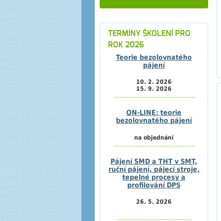
TERMÍNY ŠKOLENÍ PRO
ROK 2026
Teorie bezolovnatého
pájení
10. 2. 2026
15. 9. 2026
.......................................................
ON-LINE: teorie
bezolovnatého pájení
na objednání
.......................................................
Pájení SMD a THT v SMT,
ruční pájení, pájecí stroje,
tepelné procesy a
profilování DPS
26. 5. 2026
...................................................