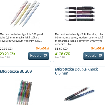
Mechanická tužka, typ Side 101 pearl,
Mechanická tužka, typ Trifit Metallic, tuha
tuha 0,5 mm, mechanická tužka s
0,5 mm, mix barev, moderní celotrojboká
kovovým výsuvným vedením tuhy....
mechanická tužka s kovovým výsuvným
vedením tuhy....
29,02 CZK
SKLADEM
51,60 CZK
SKLADEM
23,20 CZK
41,28 CZK
Koupit
Koupit
bez DPH
bez DPH
Mikrotužka Double Knock
Mikrotužka BL 209
0,5 mm