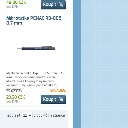
49,00 CZK
Koupit
bez DPH
Mikrotužka PENAC RB-085
0,7 mm
Mechanická tužka, typ RB-085, tuha 0,7
mm. Barvy: červená, modrá, černá.
Mikrotužka s kovovým výsuvným
vedením tuhy, guma pod knoflíkem,
pogumova...
29,02 CZK
SKLADEM
23,20 CZK
Koupit
bez DPH
Zobrazit
produktů na stránce