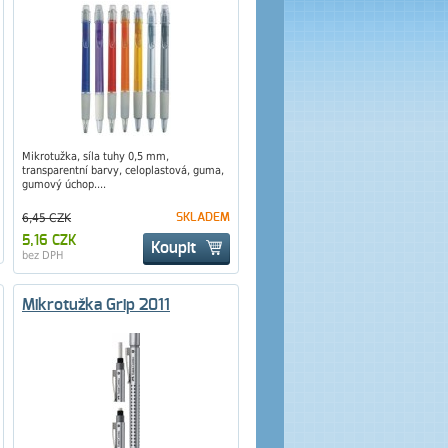
Mikrotužka, síla tuhy 0,5 mm,
transparentní barvy, celoplastová, guma,
gumový úchop....
6,45 CZK
SKLADEM
5,16 CZK
Koupit
bez DPH
Mikrotužka Grip 2011