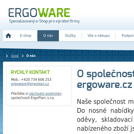
Specializovaný e-Shop pro výrobní firmy
E-shop
O nás
Služby
Vše o nákupu
Podpor
Úvod
O nás
O společnost
RYCHLÝ KONTAKT
Mob.: +420 734 606 253
ergoware.cz
ergoware@ergoplan.cz
Přečtěte si
obchodní podmínky
společnosti ErgoPlan, s.r.o.
Naše společnost m
Do nosné nabídky p
oděvy, skladovací
nabízeného zboží js