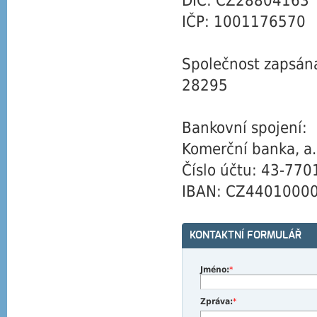
DIČ: CZ28804163
IČP: 1001176570
Společnost zapsána:
28295
Bankovní spojení:
Komerční banka, a.
Číslo účtu: 43-77
IBAN: CZ4401000
KONTAKTNÍ FORMULÁŘ
Jméno:
*
Zpráva:
*