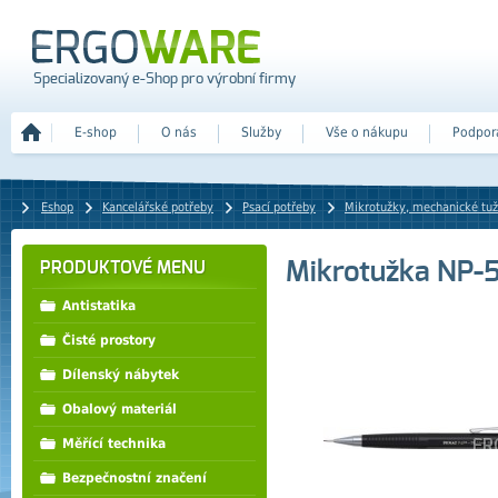
Specializovaný e-Shop pro výrobní firmy
E-shop
O nás
Služby
Vše o nákupu
Podpor
Eshop
Kancelářské potřeby
Psací potřeby
Mikrotužky, mechanické tu
Mikrotužka NP-
PRODUKTOVÉ MENU
Antistatika
Čisté prostory
Dílenský nábytek
Obalový materiál
Měřící technika
Bezpečnostní značení