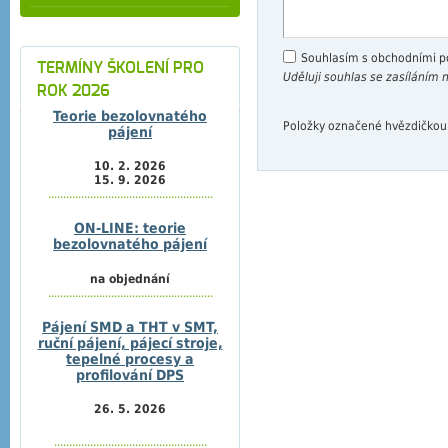
Souhlasím s obchodními 
TERMÍNY ŠKOLENÍ PRO
Uděluji souhlas se zasíláním
ROK 2026
Teorie bezolovnatého
Položky označené hvězdičkou
pájení
10. 2. 2026
15. 9. 2026
.......................................................
ON-LINE: teorie
bezolovnatého pájení
na objednání
.......................................................
Pájení SMD a THT v SMT,
ruční pájení, pájecí stroje,
tepelné procesy a
profilování DPS
26. 5. 2026
...................................................