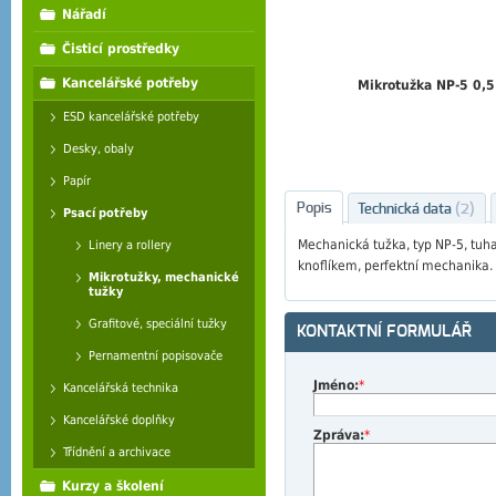
Nářadí
Čisticí prostředky
Kancelářské potřeby
Mikrotužka NP-5 0,
ESD kancelářské potřeby
Desky, obaly
Papír
Popis
Technická data
(2)
Psací potřeby
Mechanická tužka, typ NP-5, tu
Linery a rollery
knoflíkem, perfektní mechanika.
Mikrotužky, mechanické
tužky
Grafitové, speciální tužky
KONTAKTNÍ FORMULÁŘ
Pernamentní popisovače
Jméno:
*
Kancelářská technika
Kancelářské doplňky
Zpráva:
*
Třídnění a archivace
Kurzy a školení