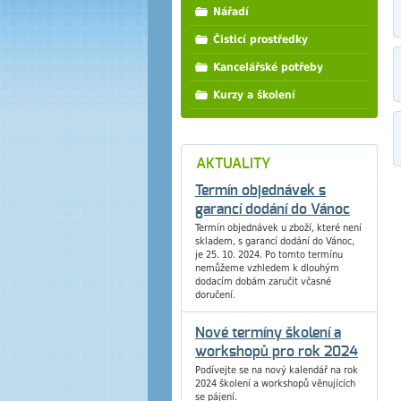
Nářadí
Čisticí prostředky
Kancelářské potřeby
Kurzy a školení
AKTUALITY
Termín objednávek s
garancí dodání do Vánoc
Termín objednávek u zboží, které není
skladem, s garancí dodání do Vánoc,
je 25. 10. 2024. Po tomto termínu
nemůžeme vzhledem k dlouhým
dodacím dobám zaručit včasné
doručení.
Nové termíny školení a
workshopů pro rok 2024
Podívejte se na nový kalendář na rok
2024 školení a workshopů věnujících
se pájení.