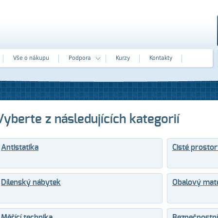
Vše o nákupu
Podpora
Kurzy
Kontakty
Vyberte z následujících kategorií
Antistatika
Čisté prosto
Dílenský nábytek
Obalový mate
Měřící technika
Bezpečnostní