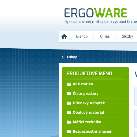
Specializovaný e-Shop pro výrobní firmy
E-shop
O nás
Služby
Eshop
PRODUKTOVÉ MENU
Antistatika
Čisté prostory
Dílenský nábytek
Obalový materiál
Měřící technika
Bezpečnostní značení