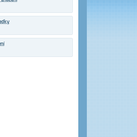
ředky
ní