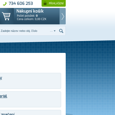
734 606 253
PŘIHLÁŠENÍ
Nákupní košík
Počet položek:
0
Cena celkem:
0,00
CZK
ry
riál
 značení