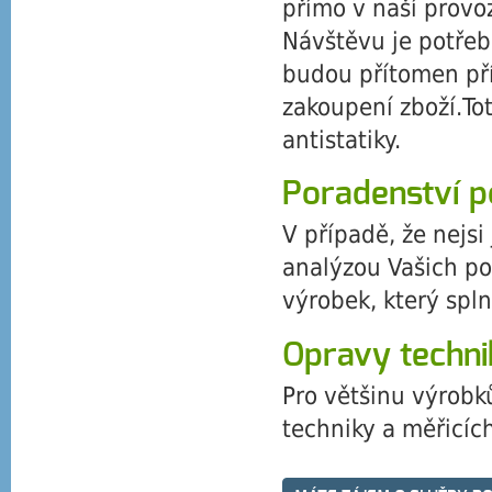
přímo v naší provo
Návštěvu je potřeba
budou přítomen přís
zakoupení zboží.To
antistatiky.
Poradenství p
V případě, že nejsi
analýzou Vašich p
výrobek, který spl
Opravy techni
Pro většinu výrobků
techniky a měřicích