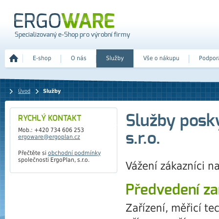
Specializovaný e-Shop pro výrobní firmy
E-shop
O nás
Služby
Vše o nákupu
Podpor
Úvod
Služby
Služby posk
RYCHLÝ KONTAKT
Mob.: +420 734 606 253
s.r.o.
ergoware@ergoplan.cz
Přečtěte si
obchodní podmínky
společnosti ErgoPlan, s.r.o.
Vážení zákazníci na
Předvedení zař
Zařízení, měřicí t