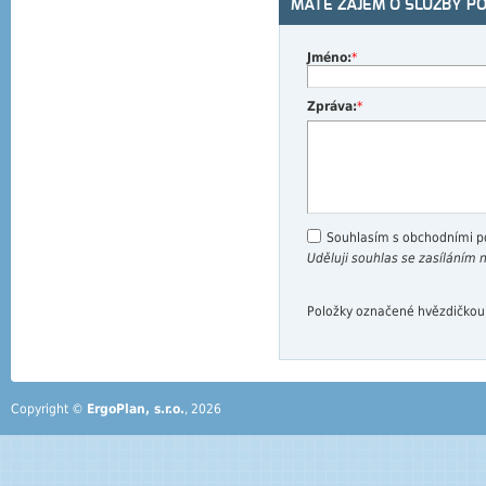
MÁTE ZÁJEM O SLUŽBY P
Jméno:
*
Zpráva:
*
Souhlasím s obchodními 
Uděluji souhlas se zasíláním
Položky označené hvězdičkou
Copyright ©
ErgoPlan, s.r.o.
, 2026