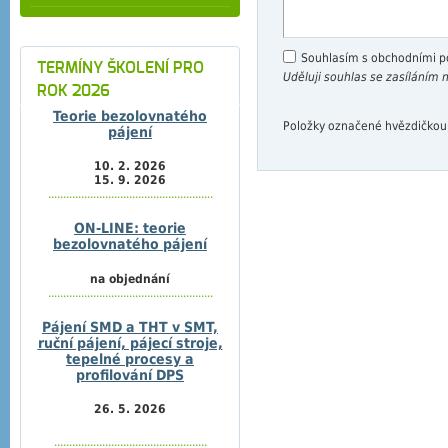
Souhlasím s obchodními 
TERMÍNY ŠKOLENÍ PRO
Uděluji souhlas se zasíláním
ROK 2026
Teorie bezolovnatého
Položky označené hvězdičkou
pájení
10. 2. 2026
15. 9. 2026
.......................................................
ON-LINE: teorie
bezolovnatého pájení
na objednání
.......................................................
Pájení SMD a THT v SMT,
ruční pájení, pájecí stroje,
tepelné procesy a
profilování DPS
26. 5. 2026
...................................................