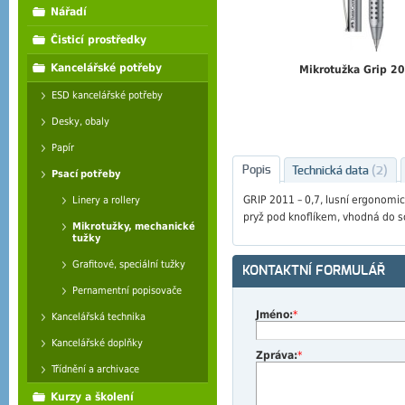
Nářadí
Čisticí prostředky
Kancelářské potřeby
Mikrotužka Grip 2
ESD kancelářské potřeby
Desky, obaly
Papír
Popis
Technická data
(2)
Psací potřeby
GRIP 2011 – 0,7, lusní ergonomic
Linery a rollery
pryž pod knoflíkem, vhodná do s
Mikrotužky, mechanické
tužky
Grafitové, speciální tužky
KONTAKTNÍ FORMULÁŘ
Pernamentní popisovače
Jméno:
*
Kancelářská technika
Kancelářské doplňky
Zpráva:
*
Třídnění a archivace
Kurzy a školení