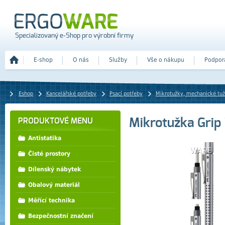
Specializovaný e-Shop pro výrobní firmy
E-shop
O nás
Služby
Vše o nákupu
Podpor
Eshop
Kancelářské potřeby
Psací potřeby
Mikrotužky, mechanické tu
Mikrotužka Grip
PRODUKTOVÉ MENU
Antistatika
Čisté prostory
Dílenský nábytek
Obalový materiál
Měřící technika
Bezpečnostní značení