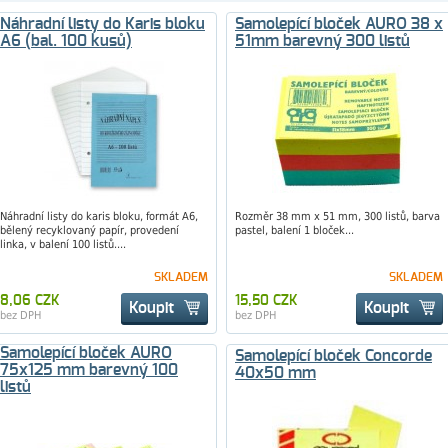
Náhradní listy do Karis bloku
Samolepící bloček AURO 38 x
A6 (bal. 100 kusů)
51mm barevný 300 listů
Náhradní listy do karis bloku, formát A6,
Rozměr 38 mm x 51 mm, 300 listů, barva
bělený recyklovaný papír, provedení
pastel, balení 1 bloček...
linka, v balení 100 listů....
SKLADEM
SKLADEM
8,06 CZK
15,50 CZK
Koupit
Koupit
bez DPH
bez DPH
Samolepící bloček AURO
Samolepící bloček Concorde
75x125 mm barevný 100
40x50 mm
listů