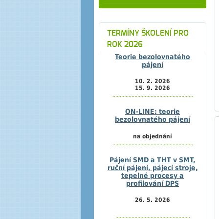
TERMÍNY ŠKOLENÍ PRO
ROK 2026
Teorie bezolovnatého
pájení
10. 2. 2026
15. 9. 2026
.......................................................
ON-LINE: teorie
bezolovnatého pájení
na objednání
.......................................................
Pájení SMD a THT v SMT,
ruční pájení, pájecí stroje,
tepelné procesy a
profilování DPS
26. 5. 2026
...................................................