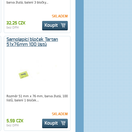
barva žlutá, balení 3 bločky...
SKLADEM
32,25 CZK
Koupit
bez DPH
Samolepící bloček Tartan
51x76mm 100 listů
Rozměr 51 mm x 76 mm, barva žlutá, 100
listů, balení 1 bloček...
SKLADEM
5,59 CZK
Koupit
bez DPH