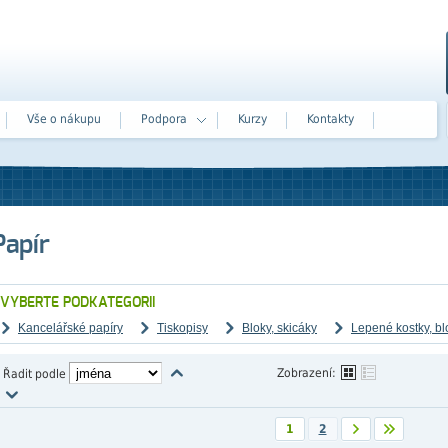
Vše o nákupu
Podpora
Kurzy
Kontakty
Papír
VYBERTE PODKATEGORII
Kancelářské papíry
Tiskopisy
Bloky, skicáky
Lepené kostky, blo
Zobrazení:
Řadit podle
1
2