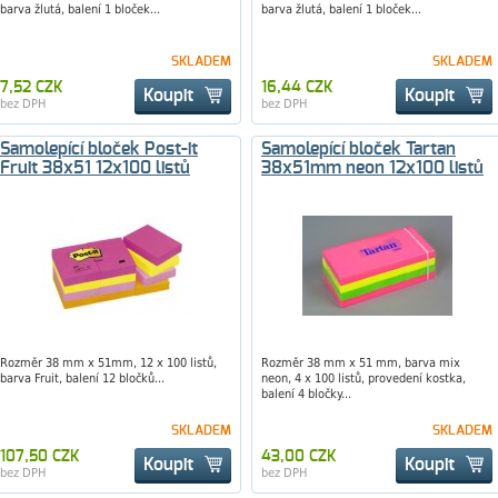
barva žlutá, balení 1 bloček...
barva žlutá, balení 1 bloček...
SKLADEM
SKLADEM
7,52 CZK
16,44 CZK
Koupit
Koupit
bez DPH
bez DPH
Samolepící bloček Post-it
Samolepící bloček Tartan
Fruit 38x51 12x100 listů
38x51mm neon 12x100 listů
Rozměr 38 mm x 51mm, 12 x 100 listů,
Rozměr 38 mm x 51 mm, barva mix
barva Fruit, balení 12 bločků...
neon, 4 x 100 listů, provedení kostka,
balení 4 bločky...
SKLADEM
SKLADEM
107,50 CZK
43,00 CZK
Koupit
Koupit
bez DPH
bez DPH