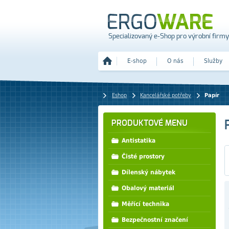
Specializovaný e-Shop pro výrobní firmy
E-shop
O nás
Služby
Eshop
Kancelářské potřeby
Papír
PRODUKTOVÉ MENU
Antistatika
Čisté prostory
Dílenský nábytek
Obalový materiál
Měřící technika
Bezpečnostní značení