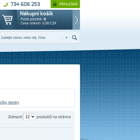
734 606 253
PŘIHLÁŠENÍ
Nákupní košík
Počet položek:
0
Cena celkem:
0,00
CZK
čky, twistry
Zobrazit
produktů na stránce