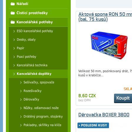
Nářadí
Čisticí prostředky
Aktová spona RON 50 
(bal. 75 kusů)
Kancelářské potřeby
ESD kancelářské potřeby
Desky, obaly
Papír
Psací potřeby
Kancelářská technika
Velikost 50 mm, pozinkovaný drát, 7
Kancelářské doplňky
kusů v krabičce...
Sešívačky, spojovače
SKL
Rozešívačky
8,60 CZK
Koupit
Děrovačky
bez DPH
Nůžky, odlamovací nože
Děrovačka BOXER 3800
Drátěný program, stojánky
Pokladny, skříňky na klíče
POSLEDNÍ KUSY
POSLEDNÍ KUSY