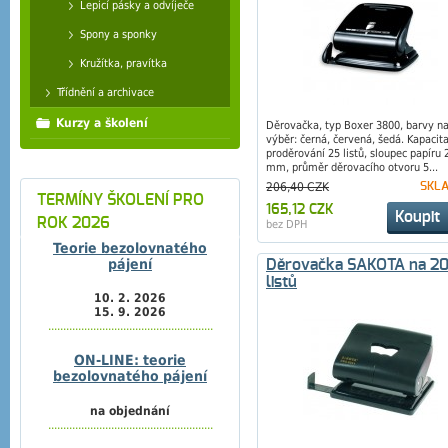
Lepicí pásky a odvíječe
Spony a sponky
Kružítka, pravítka
Třídnění a archivace
Kurzy a školení
Děrovačka, typ Boxer 3800, barvy n
výběr: černá, červená, šedá. Kapacit
proděrování 25 listů, sloupec papíru 
mm, průměr děrovacího otvoru 5...
206,40 CZK
SKL
TERMÍNY ŠKOLENÍ PRO
165,12 CZK
Koupit
ROK 2026
bez DPH
Teorie bezolovnatého
pájení
Děrovačka SAKOTA na 2
listů
10. 2. 2026
15. 9. 2026
.......................................................
ON-LINE: teorie
bezolovnatého pájení
na objednání
.......................................................