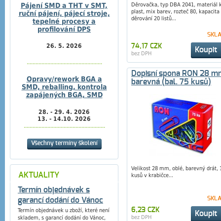
Pájení SMD a THT v SMT,
Děrovačka, typ DBA 2041, materiál 
plast, mix barev, rozteč 80, kapacita
ruční pájení, pájecí stroje,
děrování 20 listů...
tepelné procesy a
profilování DPS
SKL
26. 5. 2026
74,17 CZK
Koupit
bez DPH
...................................................
Dopisní spona RON 28 m
Opravy/rework BGA a
barevná (bal. 75 kusů)
SMD, reballing, kontrola
zapájených BGA, SMD
28. - 29. 4. 2026
13. - 14.10. 2026
.......................................................
Všechny termíny školení
Velikost 28 mm, oblé, barevný drát, 
AKTUALITY
kusů v krabičce...
Termín objednávek s
SKL
garancí dodání do Vánoc
6,23 CZK
Termín objednávek u zboží, které není
Koupit
bez DPH
skladem, s garancí dodání do Vánoc,