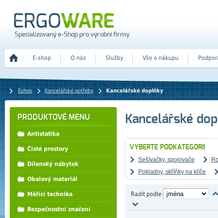
Specializovaný e-Shop pro výrobní firmy
E-shop
O nás
Služby
Vše o nákupu
Podpor
Eshop
Kancelářské potřeby
Kancelářské doplňky
Kancelářské dop
PRODUKTOVÉ MENU
Antistatika
VYBERTE PODKATEGORII
Čisté prostory
Sešívačky, spojovače
Ro
Dílenský nábytek
Pokladny, skříňky na klíče
Obalový materiál
Řadit podle
Měřící technika
Bezpečnostní značení