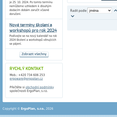
je 25. 10. 2024. Po tomto termínu
nemůžeme vzhledem k dlouhým
dodacím dobám zaručit včasné
Řadit podle
doručení.
Nové termíny školení a
workshopů pro rok 2024
Podívejte se na nový kalendář na rok
2024 školení a workshopů věnujících
se pájení.
Zobrazit všechny
RYCHLÝ KONTAKT
Mob.: +420 734 606 253
ergoware@ergoplan.cz
Přečtěte si
obchodní podmínky
společnosti ErgoPlan, s.r.o.
Copyright ©
ErgoPlan, s.r.o.
, 2026