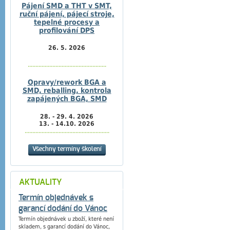
Pájení SMD a THT v SMT,
ruční pájení, pájecí stroje,
tepelné procesy a
profilování DPS
26. 5. 2026
...................................................
Opravy/rework BGA a
SMD, reballing, kontrola
zapájených BGA, SMD
28. - 29. 4. 2026
13. - 14.10. 2026
.......................................................
Všechny termíny školení
AKTUALITY
Termín objednávek s
garancí dodání do Vánoc
Termín objednávek u zboží, které není
skladem, s garancí dodání do Vánoc,