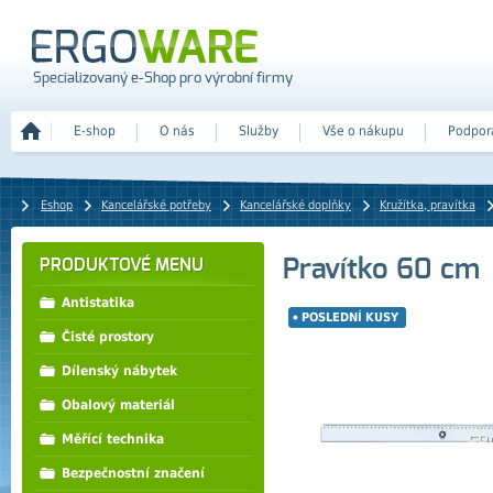
Specializovaný e-Shop pro výrobní firmy
E-shop
O nás
Služby
Vše o nákupu
Podpor
Eshop
Kancelářské potřeby
Kancelářské doplňky
Kružítka, pravítka
Pravítko 60 cm
PRODUKTOVÉ MENU
Antistatika
POSLEDNÍ KUSY
Čisté prostory
Dílenský nábytek
Obalový materiál
Měřící technika
Bezpečnostní značení