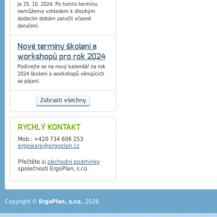
je 25. 10. 2024. Po tomto termínu
nemůžeme vzhledem k dlouhým
dodacím dobám zaručit včasné
doručení.
Nové termíny školení a
workshopů pro rok 2024
Podívejte se na nový kalendář na rok
2024 školení a workshopů věnujících
se pájení.
Zobrazit všechny
RYCHLÝ KONTAKT
Mob.: +420 734 606 253
ergoware@ergoplan.cz
Přečtěte si
obchodní podmínky
společnosti ErgoPlan, s.r.o.
Copyright ©
ErgoPlan, s.r.o.
, 2026