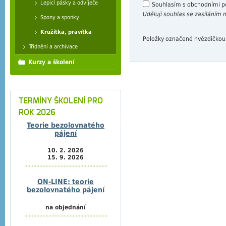
Lepicí pásky a odvíječe
Souhlasím s obchodními 
Uděluji souhlas se zasíláním
Spony a sponky
Kružítka, pravítka
Položky označené hvězdičkou
Třídnění a archivace
Kurzy a školení
TERMÍNY ŠKOLENÍ PRO
ROK 2026
Teorie bezolovnatého
pájení
10. 2. 2026
15. 9. 2026
.......................................................
ON-LINE: teorie
bezolovnatého pájení
na objednání
.......................................................