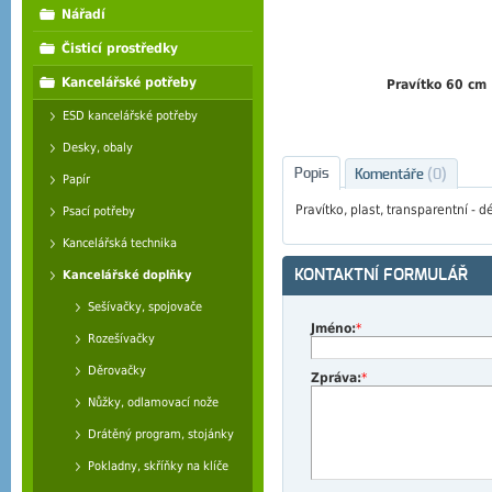
Nářadí
Čisticí prostředky
Kancelářské potřeby
Pravítko 60 cm
ESD kancelářské potřeby
Desky, obaly
Popis
Komentáře
(0)
Papír
Pravítko, plast, transparentní - 
Psací potřeby
Kancelářská technika
KONTAKTNÍ FORMULÁŘ
Kancelářské doplňky
Sešívačky, spojovače
Jméno:
*
Rozešívačky
Děrovačky
Zpráva:
*
Nůžky, odlamovací nože
Drátěný program, stojánky
Pokladny, skříňky na klíče