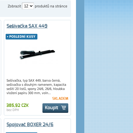
Zobrazit
produktů na stránce
Sešívačka SAX 449
POSLEDNÍ KUSY
POSLEDNÍ KUSY
Sešívačka, typ SAX 449, barva černá,
sešívačka s dlouhým ramenem, kapacita
sešítí 20 listů, spony 24/6, 26/6, hloubka
vložení papíru 300 mm, voln...
SKLADEM
385,92 CZK
Koupit
bez DPH
Spojovač BOXER 24/6