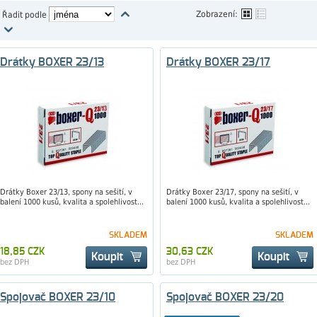
Zobrazení:
Řadit podle
Drátky BOXER 23/13
Drátky BOXER 23/17
Drátky Boxer 23/13, spony na sešití, v
Drátky Boxer 23/17, spony na sešití, v
balení 1000 kusů, kvalita a spolehlivost...
balení 1000 kusů, kvalita a spolehlivost...
SKLADEM
SKLADEM
18,85 CZK
30,63 CZK
Koupit
Koupit
bez DPH
bez DPH
Spojovač BOXER 23/10
Spojovač BOXER 23/20