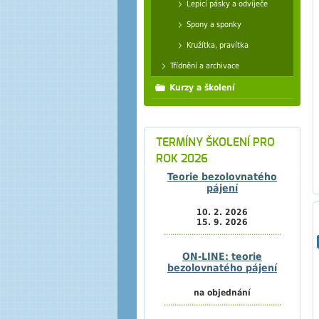
Lepicí pásky a odvíječe
Spony a sponky
Kružítka, pravítka
Třídnění a archivace
Kurzy a školení
TERMÍNY ŠKOLENÍ PRO
ROK 2026
Teorie bezolovnatého
pájení
10. 2. 2026
15. 9. 2026
.......................................................
ON-LINE: teorie
bezolovnatého pájení
na objednání
.......................................................