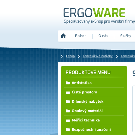
Specializovaný e-Shop pro výrobní firmy
E-shop
O nás
Služby
Eshop
Kancelářské potřeby
Kancelářs
PRODUKTOVÉ MENU
Antistatika
Čisté prostory
Dílenský nábytek
Obalový materiál
Měřící technika
Bezpečnostní značení