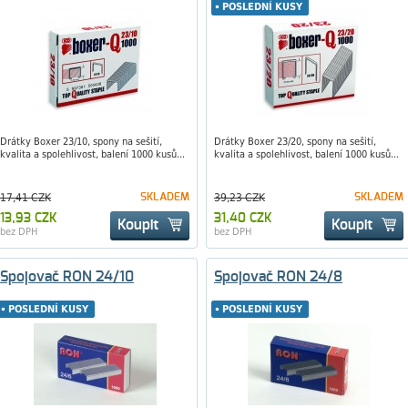
POSLEDNÍ KUSY
POSLEDNÍ KUSY
Drátky Boxer 23/10, spony na sešití,
Drátky Boxer 23/20, spony na sešití,
kvalita a spolehlivost, balení 1000 kusů...
kvalita a spolehlivost, balení 1000 kusů...
17,41 CZK
SKLADEM
39,23 CZK
SKLADEM
13,93 CZK
31,40 CZK
Koupit
Koupit
bez DPH
bez DPH
Spojovač RON 24/10
Spojovač RON 24/8
POSLEDNÍ KUSY
POSLEDNÍ KUSY
POSLEDNÍ KUSY
POSLEDNÍ KUSY