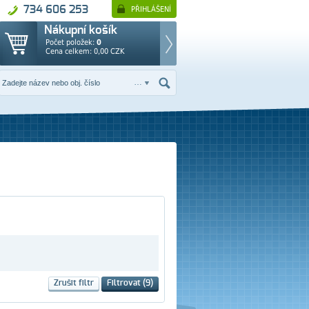
734 606 253
PŘIHLÁŠENÍ
Nákupní košík
Počet položek:
0
Cena celkem:
0,00
CZK
Zrušit filtr
Filtrovat (
9
)