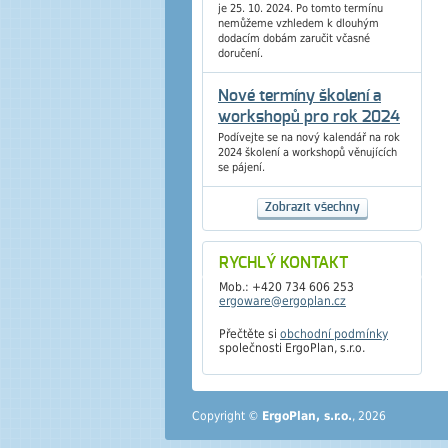
je 25. 10. 2024. Po tomto termínu
nemůžeme vzhledem k dlouhým
dodacím dobám zaručit včasné
doručení.
Nové termíny školení a
workshopů pro rok 2024
Podívejte se na nový kalendář na rok
2024 školení a workshopů věnujících
se pájení.
Zobrazit všechny
RYCHLÝ KONTAKT
Mob.: +420 734 606 253
ergoware@ergoplan.cz
Přečtěte si
obchodní podmínky
společnosti ErgoPlan, s.r.o.
Copyright ©
ErgoPlan, s.r.o.
, 2026