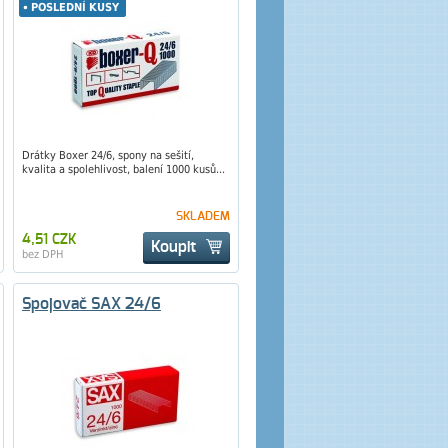
POSLEDNÍ KUSY
POSLEDNÍ KUSY
Drátky Boxer 24/6, spony na sešití,
kvalita a spolehlivost, balení 1000 kusů...
SKLADEM
4,51 CZK
Koupit
bez DPH
Spojovač SAX 24/6