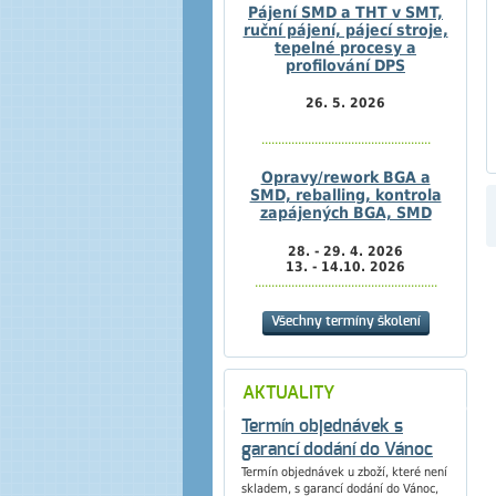
Pájení SMD a THT v SMT,
ruční pájení, pájecí stroje,
tepelné procesy a
profilování DPS
26. 5. 2026
...................................................
Opravy/rework BGA a
SMD, reballing, kontrola
zapájených BGA, SMD
28. - 29. 4. 2026
13. - 14.10. 2026
.......................................................
Všechny termíny školení
AKTUALITY
Termín objednávek s
garancí dodání do Vánoc
Termín objednávek u zboží, které není
skladem, s garancí dodání do Vánoc,