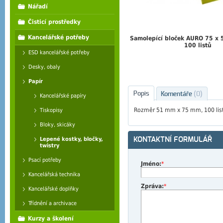
Nářadí
Čisticí prostředky
Kancelářské potřeby
Samolepící bloček AURO 75 x
100 listů
ESD kancelářské potřeby
Desky, obaly
Papír
Popis
Komentáře
(0)
Kancelářské papíry
Rozměr 51 mm x 75 mm, 100 listů
Tiskopisy
Bloky, skicáky
KONTAKTNÍ FORMULÁŘ
Lepené kostky, bločky,
twistry
Psací potřeby
Jméno:
*
Kancelářská technika
Zpráva:
*
Kancelářské doplňky
Třídnění a archivace
Kurzy a školení