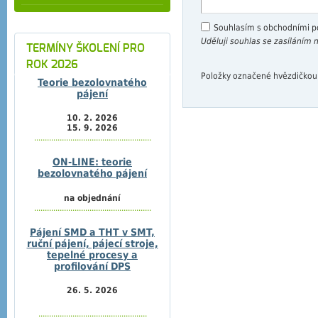
Souhlasím s obchodními 
Uděluji souhlas se zasíláním
TERMÍNY ŠKOLENÍ PRO
ROK 2026
Položky označené hvězdičkou
Teorie bezolovnatého
pájení
10. 2. 2026
15. 9. 2026
.......................................................
ON-LINE: teorie
bezolovnatého pájení
na objednání
.......................................................
Pájení SMD a THT v SMT,
ruční pájení, pájecí stroje,
tepelné procesy a
profilování DPS
26. 5. 2026
...................................................