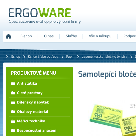
Specializovaný e-Shop pro výrobní firmy
E-shop
O nás
Služby
Vše o nákupu
Podpor
Eshop
Kancelářské potřeby
Papír
Lepené kostky, bločky, twistry
Samolepící bloč
PRODUKTOVÉ MENU
Antistatika
Čisté prostory
Dílenský nábytek
Obalový materiál
Měřící technika
Bezpečnostní značení