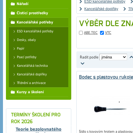
ESD kancelářské potřeby
Nářadí
Kancelářské doplňky
Tř
Čisticí prostředky
VÝBĚR DLE ZN
Kancelářské potřeby
ESD kancelářské potřeby
ABE.TEC
VTC
Desky, obaly
Papír
Řadit podle
Psací potřeby
Kancelářská technika
Kancelářské doplňky
Bodec s plastovou rukoje
Třídnění a archivace
Kurzy a školení
TERMÍNY ŠKOLENÍ PRO
ROK 2026
Teorie bezolovnatého
Šídlo s kovovým hrotem a plastovou