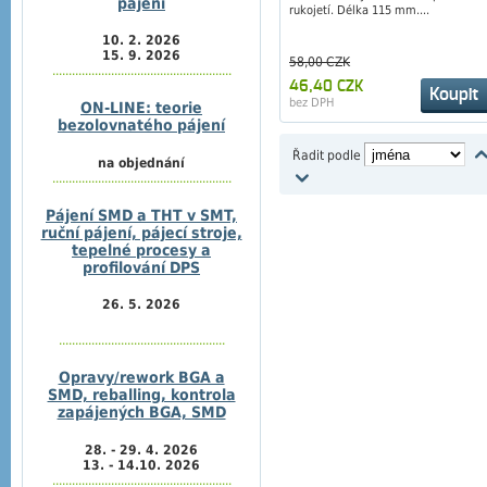
pájení
rukojetí. Délka 115 mm....
10. 2. 2026
15. 9. 2026
58,00 CZK
.......................................................
46,40 CZK
Koupit
bez DPH
ON-LINE: teorie
bezolovnatého pájení
Řadit podle
na objednání
.......................................................
Pájení SMD a THT v SMT,
ruční pájení, pájecí stroje,
tepelné procesy a
profilování DPS
26. 5. 2026
...................................................
Opravy/rework BGA a
SMD, reballing, kontrola
zapájených BGA, SMD
28. - 29. 4. 2026
13. - 14.10. 2026
.......................................................