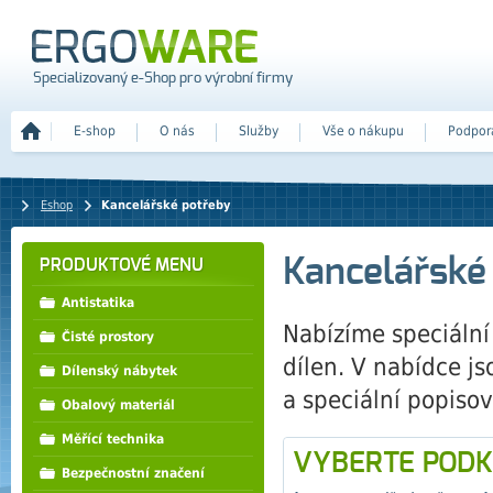
Specializovaný e-Shop pro výrobní firmy
E-shop
O nás
Služby
Vše o nákupu
Podpor
Eshop
Kancelářské potřeby
Kancelářské
PRODUKTOVÉ MENU
Antistatika
Nabízíme speciáln
Čisté prostory
dílen. V nabídce j
Dílenský nábytek
a speciální popiso
Obalový materiál
Měřící technika
VYBERTE PODK
Bezpečnostní značení