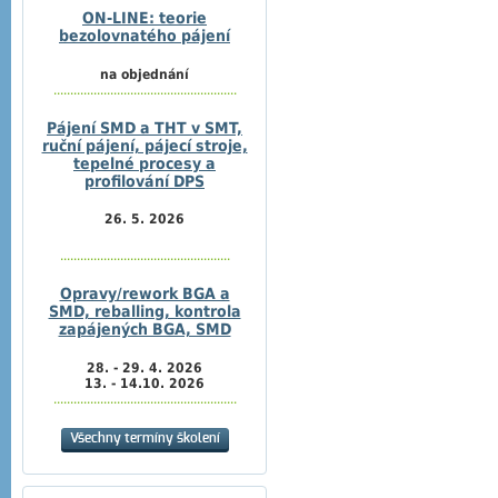
ON-LINE: teorie
bezolovnatého pájení
na objednání
.......................................................
Pájení SMD a THT v SMT,
ruční pájení, pájecí stroje,
tepelné procesy a
profilování DPS
26. 5. 2026
...................................................
Opravy/rework BGA a
SMD, reballing, kontrola
zapájených BGA, SMD
28. - 29. 4. 2026
13. - 14.10. 2026
.......................................................
Všechny termíny školení