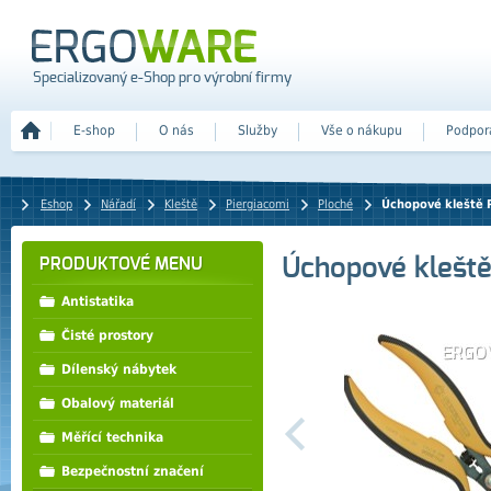
Specializovaný e-Shop pro výrobní firmy
E-shop
O nás
Služby
Vše o nákupu
Podpor
Eshop
Nářadí
Kleště
Piergiacomi
Ploché
Úchopové kleště 
Úchopové klešt
PRODUKTOVÉ MENU
Antistatika
Čisté prostory
Dílenský nábytek
Obalový materiál
Měřící technika
Bezpečnostní značení