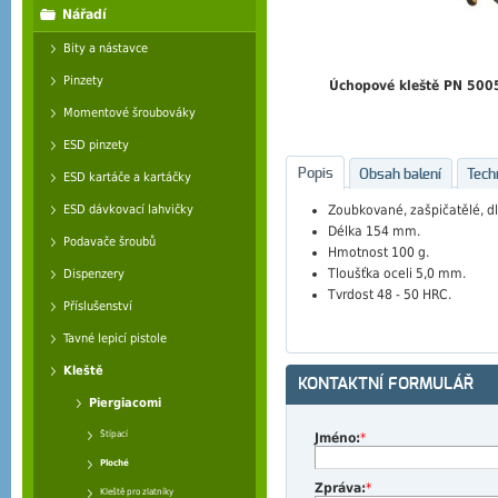
Nářadí
Bity a nástavce
Pinzety
Úchopové kleště PN 5005
Momentové šroubováky
ESD pinzety
Popis
Obsah balení
Tech
ESD kartáče a kartáčky
Zoubkované, zašpičatělé, d
ESD dávkovací lahvičky
Délka 154 mm.
Podavače šroubů
Hmotnost 100 g.
Tloušťka oceli 5,0 mm.
Dispenzery
Tvrdost 48 - 50 HRC.
Příslušenství
Tavné lepicí pistole
Kleště
KONTAKTNÍ FORMULÁŘ
Piergiacomi
Štípací
Jméno:
*
Ploché
Zpráva:
*
Kleště pro zlatníky