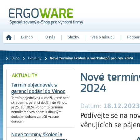
Specializovaný e-Shop pro výrobní firmy
E-shop
O nás
Služby
Vše o nákupu
Podpor
Úvod
Aktuality
Nové termíny školení a workshopů pro rok 2024
Nové termín
AKTUALITY
Termín objednávek s
2024
garancí dodání do Vánoc
Termín objednávek u zboží, které není
skladem, s garancí dodání do Vánoc,
Datum:
18.12.2023
je 25. 10. 2024. Po tomto termínu
nemůžeme vzhledem k dlouhým
Podívejte se na no
dodacím dobám zaručit včasné
doručení.
věnujících se pájen
Nové termíny školení a
A