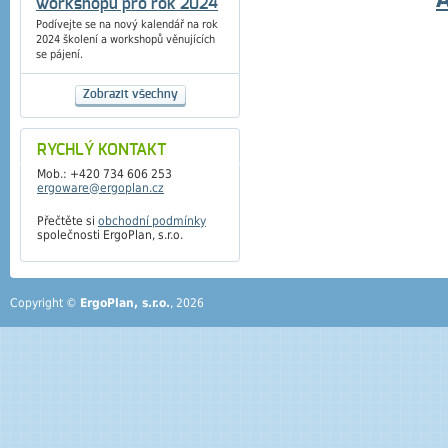
workshopů pro rok 2024
Podívejte se na nový kalendář na rok
2024 školení a workshopů věnujících
se pájení.
Zobrazit všechny
RYCHLÝ KONTAKT
Mob.: +420 734 606 253
ergoware@ergoplan.cz
Přečtěte si
obchodní podmínky
společnosti ErgoPlan, s.r.o.
Copyright ©
ErgoPlan, s.r.o.
, 2026