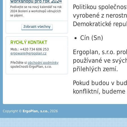
workshopů pro rok 2024
Politikou společnos
Podívejte se na nový kalendář na rok
2024 školení a workshopů věnujících
vyrobené z nerostný
se pájení.
Demokratické republ
Zobrazit všechny
Cín (Sn)
RYCHLÝ KONTAKT
Mob.: +420 734 606 253
Ergoplan, s.r.o. pr
ergoware@ergoplan.cz
používané ve svých
Přečtěte si
obchodní podmínky
společnosti ErgoPlan, s.r.o.
přilehlých zemí.
Pokud budou v bud
konfliktní, budeme 
Copyright ©
ErgoPlan, s.r.o.
, 2026