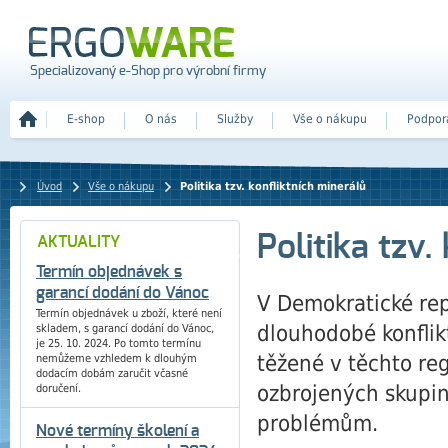
Specializovaný e-Shop pro výrobní firmy
E-shop
O nás
Služby
Vše o nákupu
Podpor
Úvod
Vše o nákupu
Politika tzv. konfliktních minerálů
Politika tzv.
AKTUALITY
Termín objednávek s
garancí dodání do Vánoc
V Demokratické re
Termín objednávek u zboží, které není
dlouhodobé konflik
skladem, s garancí dodání do Vánoc,
je 25. 10. 2024. Po tomto termínu
těžené v těchto re
nemůžeme vzhledem k dlouhým
dodacím dobám zaručit včasné
ozbrojených skupin
doručení.
problémům.
Nové termíny školení a