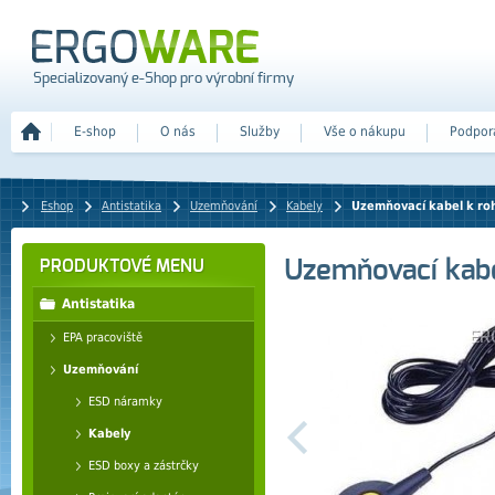
Specializovaný e-Shop pro výrobní firmy
E-shop
O nás
Služby
Vše o nákupu
Podpor
Eshop
Antistatika
Uzemňování
Kabely
Uzemňovací kabel k roh
Uzemňovací kabe
PRODUKTOVÉ MENU
Antistatika
EPA pracoviště
Uzemňování
ESD náramky
Kabely
ESD boxy a zástrčky