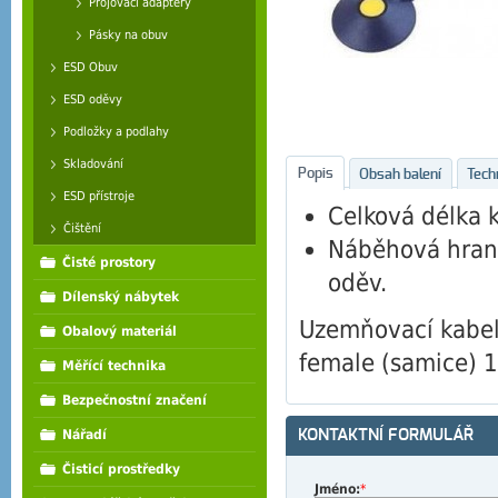
Projovací adaptéry
Pásky na obuv
ESD Obuv
ESD oděvy
Podložky a podlahy
Skladování
Popis
Obsah balení
Tech
ESD přístroje
Celková délka 
Čištění
Náběhová hrana
Čisté prostory
oděv.
Dílenský nábytek
Uzemňovací kabel
Obalový materiál
female (samice) 
Měřící technika
Bezpečnostní značení
KONTAKTNÍ FORMULÁŘ
Nářadí
Čisticí prostředky
Jméno:
*