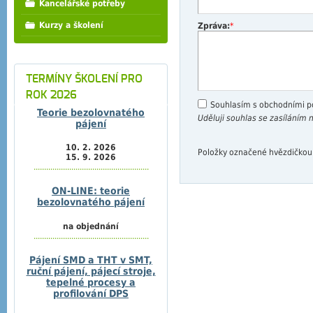
Kancelářské potřeby
Kurzy a školení
Zpráva:
*
TERMÍNY ŠKOLENÍ PRO
ROK 2026
Souhlasím s obchodními 
Teorie bezolovnatého
Uděluji souhlas se zasíláním
pájení
10. 2. 2026
Položky označené hvězdičkou
15. 9. 2026
.......................................................
ON-LINE: teorie
bezolovnatého pájení
na objednání
.......................................................
Pájení SMD a THT v SMT,
ruční pájení, pájecí stroje,
tepelné procesy a
profilování DPS