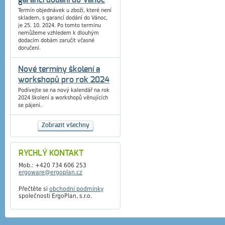
garancí dodání do Vánoc
Termín objednávek u zboží, které není
skladem, s garancí dodání do Vánoc,
je 25. 10. 2024. Po tomto termínu
nemůžeme vzhledem k dlouhým
dodacím dobám zaručit včasné
doručení.
Nové termíny školení a
workshopů pro rok 2024
Podívejte se na nový kalendář na rok
2024 školení a workshopů věnujících
se pájení.
Zobrazit všechny
RYCHLÝ KONTAKT
Mob.: +420 734 606 253
ergoware@ergoplan.cz
Přečtěte si
obchodní podmínky
společnosti ErgoPlan, s.r.o.