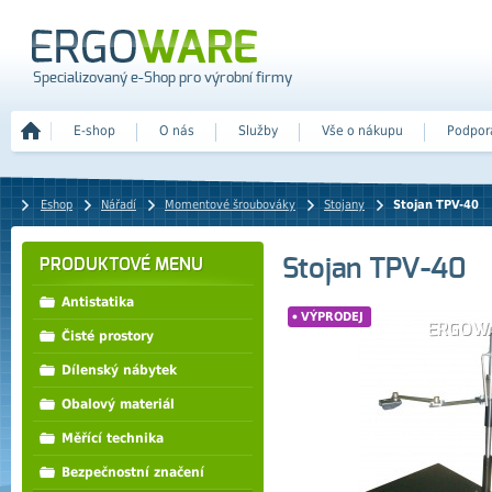
Specializovaný e-Shop pro výrobní firmy
E-shop
O nás
Služby
Vše o nákupu
Podpor
Eshop
Nářadí
Momentové šroubováky
Stojany
Stojan TPV-40
Stojan TPV-40
PRODUKTOVÉ MENU
Antistatika
VÝPRODEJ
Čisté prostory
Dílenský nábytek
Obalový materiál
Měřící technika
Bezpečnostní značení