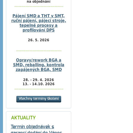
na objednání
.......................................................
Pájení SMD a THT v SMT,
ruční pájení, pájecí stroje,
tepelné procesy a
profilování DPS
26. 5. 2026
...................................................
Opravy/rework BGA a
SMD, reballing, kontrola
zapájených BGA, SMD
28. - 29. 4. 2026
13. - 14.10. 2026
.......................................................
Všechny termíny školení
AKTUALITY
Termín objednávek s