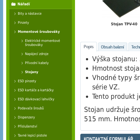
Nářadí
Bity a nástavce
Pinzety
Stojan TPV-40
Momentové šroubováky
Elektrické momentové
šroubováky
Popis
Obsah balení
Tech
Napájecí zdroje
Výška stojanu
Přívodní kabely
Hmotnost stoja
Stojany
Vhodné typy šr
ESD pinzety
série VZ.
ESD kartáče a kartáčky
Tento produkt je
ESD dávkovací lahvičky
Stojan udržuje šro
Podavače šroubů
515 mm. Hmotnost
Dispenzery
Příslušenství
Tavné lepicí pistole
KONTAKTNÍ FORMULÁŘ