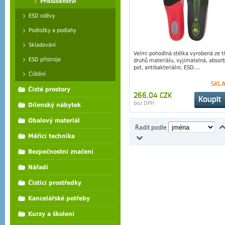
Příslušenství
ESD oděvy
Podložky a podlahy
Skladování
Velmi pohodlná stélka vyrobená ze t
ESD přístroje
druhů materiálu, vyjímatelná, absorb
pot, antibakteriální, ESD....
Čištění
SKL
Čisté prostory
266,04 CZK
Koupit
bez DPH
Dílenský nábytek
Obalový materiál
Řadit podle
Měřící technika
Bezpečnostní značení
Nářadí
Čisticí prostředky
Kancelářské potřeby
Kurzy a školení