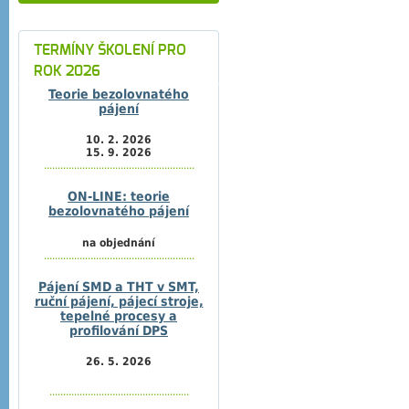
TERMÍNY ŠKOLENÍ PRO
ROK 2026
Teorie bezolovnatého
pájení
10. 2. 2026
15. 9. 2026
.......................................................
ON-LINE: teorie
bezolovnatého pájení
na objednání
.......................................................
Pájení SMD a THT v SMT,
ruční pájení, pájecí stroje,
tepelné procesy a
profilování DPS
26. 5. 2026
...................................................