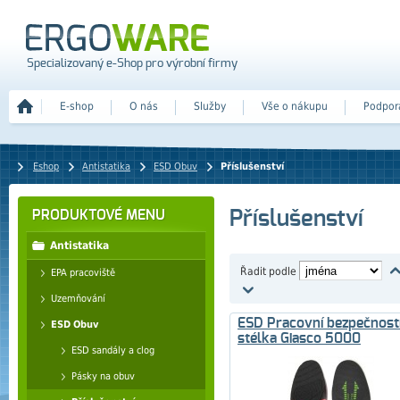
Specializovaný e-Shop pro výrobní firmy
E-shop
O nás
Služby
Vše o nákupu
Podpor
Eshop
Antistatika
ESD Obuv
Příslušenství
Příslušenství
PRODUKTOVÉ MENU
Antistatika
Řadit podle
EPA pracoviště
Uzemňování
ESD Pracovní bezpečnost
ESD Obuv
stélka Giasco 5000
ESD sandály a clog
Pásky na obuv