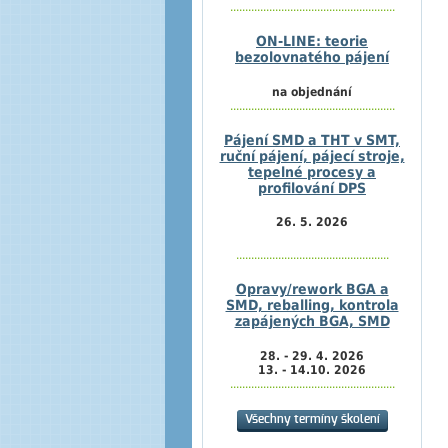
.......................................................
ON-LINE: teorie
bezolovnatého pájení
na objednání
.......................................................
Pájení SMD a THT v SMT,
ruční pájení, pájecí stroje,
tepelné procesy a
profilování DPS
26. 5. 2026
...................................................
Opravy/rework BGA a
SMD, reballing, kontrola
zapájených BGA, SMD
28. - 29. 4. 2026
13. - 14.10. 2026
.......................................................
Všechny termíny školení