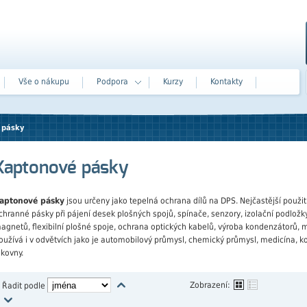
Vše o nákupu
Podpora
Kurzy
Kontakty
 pásky
Kaptonové pásky
aptonové pásky
jsou určeny jako tepelná ochrana dílů na DPS. Nejčastější použit
chranné pásky při pájení desek plošných spojů, spínače, senzory, izolační podložky
agnetů, flexibilní plošné spoje, ochrana optických kabelů, výroba kondenzátorů, 
oužívá i v odvětvích jako je automobilový průmysl, chemický průmysl, medicína, 
akovny.
Zobrazení:
Řadit podle