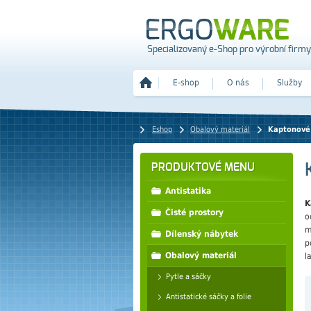
Specializovaný e-Shop pro výrobní firmy
E-shop
O nás
Služby
Eshop
Obalový materiál
Kaptonové
PRODUKTOVÉ MENU
Antistatika
K
Čisté prostory
o
m
Dílenský nábytek
p
Obalový materiál
l
Pytle a sáčky
Antistatické sáčky a folie