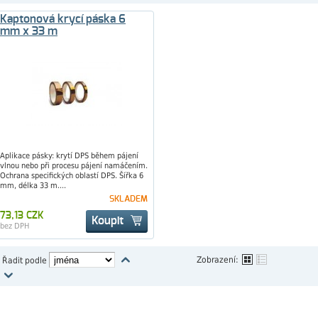
Kaptonová krycí páska 6
mm x 33 m
Aplikace pásky: krytí DPS během pájení
vlnou nebo při procesu pájení namáčením.
Ochrana specifických oblastí DPS. Šířka 6
mm, délka 33 m....
SKLADEM
73,13 CZK
Koupit
bez DPH
Zobrazení:
Řadit podle