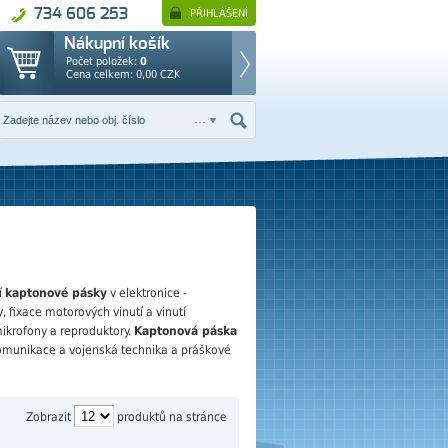
734 606 253
PŘIHLÁŠENÍ
Nákupní košík
Počet položek:
0
Cena celkem:
0,00
CZK
í
kaptonové pásky
v elektronice -
, fixace motorových vinutí a vinutí
mikrofony a reproduktory.
Kaptonová páska
komunikace a vojenská technika a práškové
Zobrazit
produktů na stránce