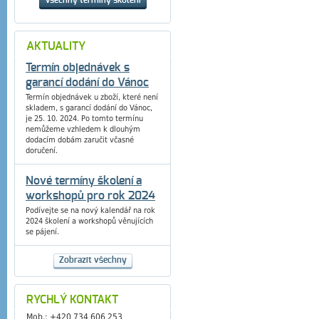
AKTUALITY
Termín objednávek s
garancí dodání do Vánoc
Termín objednávek u zboží, které není
skladem, s garancí dodání do Vánoc,
je 25. 10. 2024. Po tomto termínu
nemůžeme vzhledem k dlouhým
dodacím dobám zaručit včasné
doručení.
Nové termíny školení a
workshopů pro rok 2024
Podívejte se na nový kalendář na rok
2024 školení a workshopů věnujících
se pájení.
Zobrazit všechny
RYCHLÝ KONTAKT
Mob.: +420 734 606 253