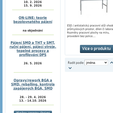
10. 2. 2026
15. 9. 2026
.......................................................
ON-LINE: teorie
bezolovnatého pájení
ESD / antistatický pracovní stůl vho
průmyslových prostor, dílen či labora
na objednání
Rozměry pracovní plochy na míru,
.......................................................
provedení bez police....
Pájení SMD a THT v SMT,
ruční pájení, pájecí stroje,
Více o produktu
tepelné procesy a
profilování DPS
Řadit podle
26. 5. 2026
...................................................
Opravy/rework BGA a
SMD, reballing, kontrola
zapájených BGA, SMD
28. - 29. 4. 2026
13. - 14.10. 2026
.......................................................
Všechny termíny školení