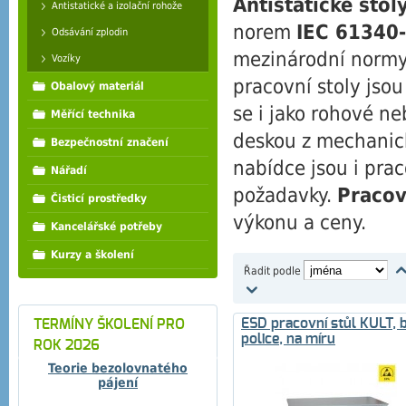
Antistatické stol
Antistatické a izolační rohože
norem
IEC 61340-
Odsávání zplodin
mezinárodní normy
Vozíky
pracovní stoly jsou
Obalový materiál
se i jako rohové n
Měřící technika
deskou z mechanic
Bezpečnostní značení
nabídce jsou i prac
Nářadí
požadavky.
Pracov
Čisticí prostředky
výkonu a ceny.
Kancelářské potřeby
Kurzy a školení
Řadit podle
ESD pracovní stůl KULT, 
TERMÍNY ŠKOLENÍ PRO
police, na míru
ROK 2026
Teorie bezolovnatého
pájení