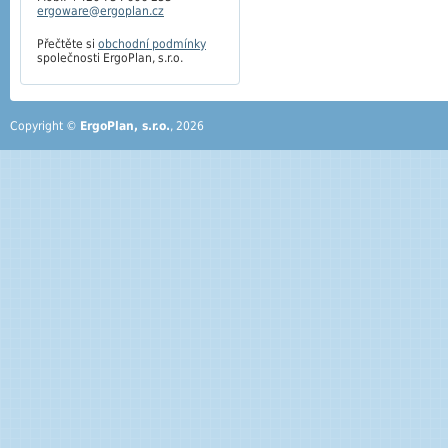
ergoware@ergoplan.cz
Přečtěte si
obchodní podmínky
společnosti ErgoPlan, s.r.o.
Copyright ©
ErgoPlan, s.r.o.
, 2026