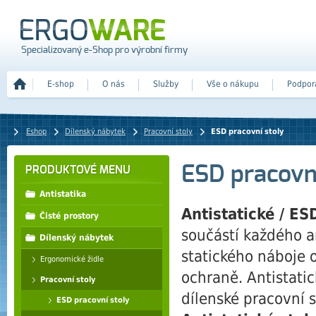
Specializovaný e-Shop pro výrobní firmy
E-shop
O nás
Služby
Vše o nákupu
Podpor
Eshop
Dílenský nábytek
Pracovní stoly
ESD pracovní stoly
ESD pracovní
PRODUKTOVÉ MENU
Antistatika
Antistatické / E
Čisté prostory
součástí každého an
Dílenský nábytek
statického náboje o
Ergonomické židle
ochraně. Antistatic
Pracovní stoly
dílenské pracovní s
ESD pracovní stoly